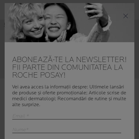
Meniul
Home
TOLERIANE
TOLERIANE
TOLERIANE
este o gamă de produse special creată
pentru nevoile pielii sensibile și intolerante: hidratează,
ABONEAZĂ-TE LA NEWSLETTER!
calmează și protejează
pielea sensibilă și pielea cu
FII PARTE DIN COMUNITATEA LA
tendință alergică.
ROCHE POSAY!
Vei avea acces la informații despre: Ultimele lansări
de produse și oferte promoționale; Articole scrise de
13 PRODUSE
medici dermatologi; Recomandări de rutine și multe
alte surprize.
Email *
Nume*