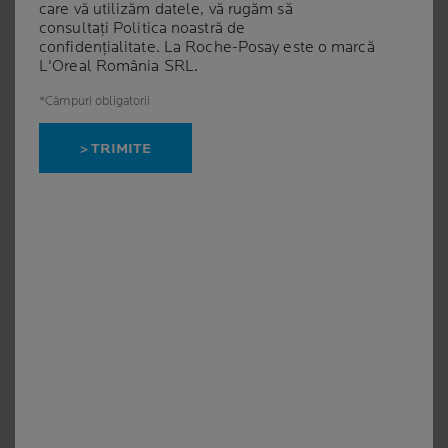
care vă utilizăm datele, vă rugăm să
consultați
Politica noastră de
confidențialitate
. La Roche-Posay este o marcă
L'Oreal România SRL.
*Câmpuri obligatorii
TOLERIANE
TOLERIANE
> TRIMITE
DERMALLERGO CREMĂ
LAPTE DEMACHIANT
DE OCHI
(0)
(0)
Cremă dermatologică intens
Îndepărtează machiajul
hidratantă pentru zona
Textură fluidă Curăță tenul
sensibilă sau iritată a
conturului ochilor
CUMPĂRAȚI ONLINE
CUMPĂRAȚI ONLINE