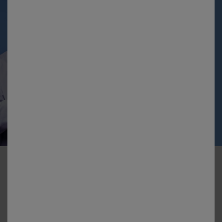
BRAND RECOMANDAT
DE 100,000 DE
DERMATOLOGI
DIN LUME*
CONTACTAȚI-NE
ABONEAZĂ-TE LA NEWSLETTER
TERMENI DE UTILIARE A WEBSITE-ULUI
POLITICĂ DE CONFIDENȚIALITATE
HARTA
ȚĂRI ȘI REGIUNI
SETĂRI COOKIE-URI
FUNDAȚIA LA ROCHE-POSAY