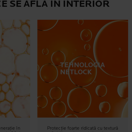
E SE AFLĂ ÎN INTERIOR
TEHNOLOGIA
NETLOCK
nerație în
Protecție foarte ridicată cu textură