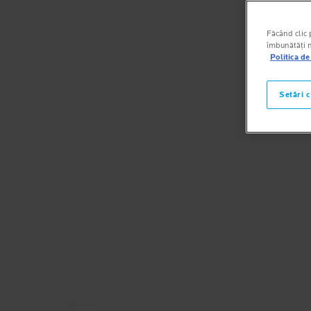
Făcând clic p
îmbunătăți na
Politica de
Setări 
Prezentarea anterioară