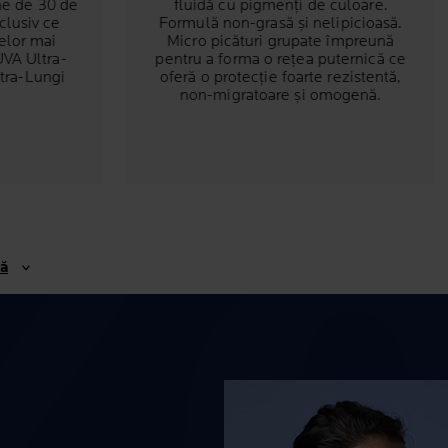
ne de 30 de
fluidă cu pigmenți de culoare.
clusiv ce
Formulă non-grasă și nelipicioasă.
elor mai
Micro picături grupate împreună
UVA Ultra-
pentru a forma o rețea puternică ce
tra-Lungi
oferă o protecție foarte rezistentă,
non-migratoare și omogenă.
ță