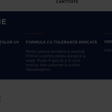
Următoarea prezentare
> TRIMITE
CANTITATE
IE
HID
ȚIILOR UV
FORMULĂ CU TOLERANȚĂ RIDICATĂ
Hidr
Pentru pielea sensibilă și reactivă.
Potrivit și pentru pielea alergică la
soare. Poate fi aplicat și în jurul
ochilor. Anti-usturime a ochilor.
Hipoalergenic.
E