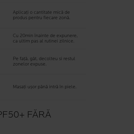
Aplicați o cantitate mică de
produs pentru fiecare zonă.
Cu 20min înainte de expunere,
ca ultim pas al rutinei zilnice.
Pe față, gât, decolteu si restul
zonelor expuse.
Masați ușor până intră în piele.
PF50+ FĂRĂ