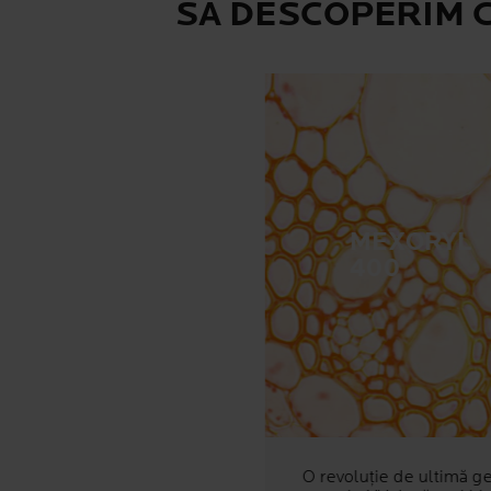
SĂ DESCOPERIM C
MEXORYL
400
O revoluție de ultimă ge