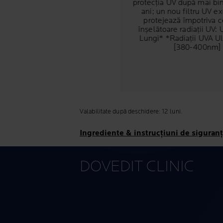
protecția UV după mai bi
ani; un nou filtru UV ex
protejează împotriva c
înșelătoare radiații UV: 
Lungi* *Radiații UVA Ul
[380-400nm]
Valabilitate după deschidere: 12 luni.
Ingrediente & instrucțiuni de siguran
DOVEDIT CLINIC