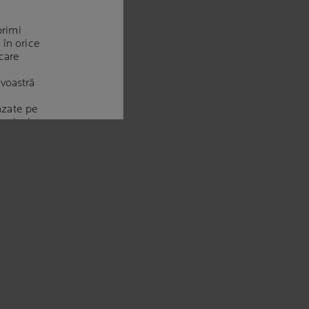
primi
 în orice
care
voastră
bazate pe
inclusiv
., precum și
ă interesul
voastră
țiune cu
 în care vă
litica
say este o