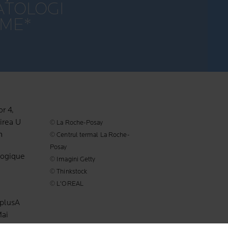
TOLOGI
UME*
r 4,
irea U
© La Roche-Posay
m
© Centrul termal La Roche-
Posay
logique
© Imagini Getty
© Thinkstock
© L'OREAL
AplusA
Mai
 țări,