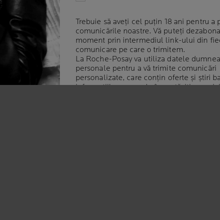
Trebuie să aveți cel puțin 18 ani pentru a 
comunicările noastre. Vă puteți dezabona
moment prin intermediul link-ului din fie
comunicare pe care o trimitem.
La Roche-Posay va utiliza datele dumnea
personale pentru a vă trimite comunicări
personalizate, care conțin oferte și știri 
informațiile pe care le împartășiți cu noi, 
caracteristicile de frumusețe și vârsta dvs
pentru realizarea de analize, având la baz
legitim.
La Roche-Posay va șterge datele dumnea
personale după 3 ani de la ultima interac
noi.
Pentru mai multe informații despre modul
utilizăm datele, vă rugăm să consultați
Po
noastră de confidențialitate
. La Roche-Po
marcă L'Oreal România SRL.
*Câmpuri obligatorii