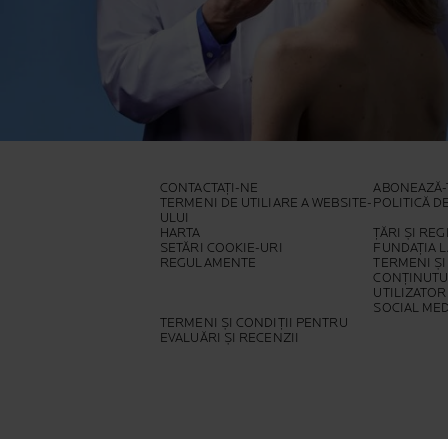
CONTACTAȚI-NE
ABONEAZĂ-
TERMENI DE UTILIARE A WEBSITE-
POLITICĂ D
ULUI
HARTA
ȚĂRI ȘI REG
SETĂRI COOKIE-URI
FUNDAȚIA 
REGULAMENTE
TERMENI ȘI
CONȚINUTU
UTILIZATOR
SOCIAL MED
TERMENI ȘI CONDIȚII PENTRU
EVALUĂRI ȘI RECENZII