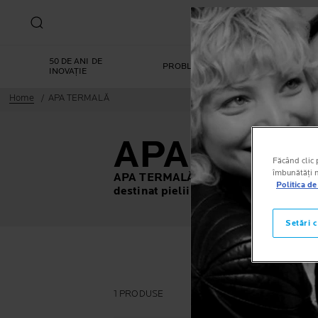
50 DE ANI DE
PROBLEME DE PIELE
GA
INOVAȚIE
Home
APA TERMALĂ
APA TERM
Făcând clic p
îmbunătăți na
APA TERMALĂ
oferă o îngrijire zilnică
Politica de
destinat pielii sensibile
, chiar și a cel
Setări 
1 PRODUSE