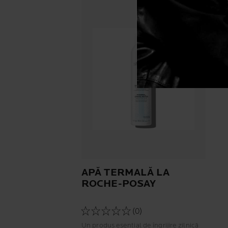
APĂ TERMALĂ LA
ROCHE-POSAY
(0)
Un produs esențial de îngrijire zilnică