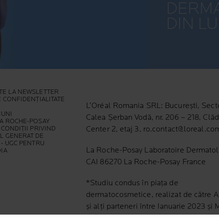
DERMA
DIN L
TE LA NEWSLETTER
E CONFIDENȚIALITATE
L’Oréal Romania SRL: București, Secto
IUNI
Calea Șerban Vodă, nr. 206 – 218, Clăd
LA ROCHE-POSAY
 CONDIȚII PRIVIND
Center 2, etaj 3, ro.contact@loreal.co
L GENERAT DE
 - UGC PENTRU
La Roche-Posay Laboratoire Dermato
IA
CAI 86270 La Roche-Posay France
*Studiu condus în piața de
dermatocosmetice, realizat de către 
și alți parteneri între Ianuarie 2023 și 
2023, implicând dermatologi din 34 de