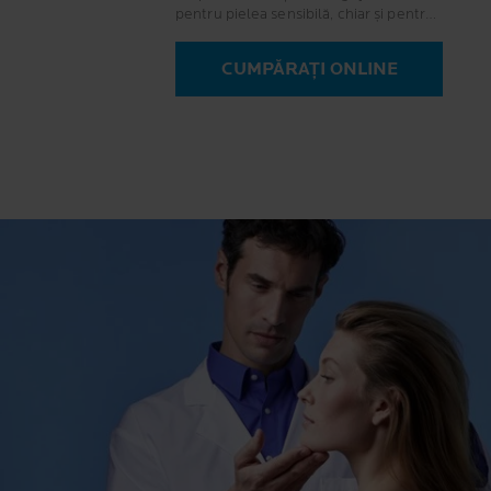
pentru pielea sensibilă, chiar și pentru
cele mai fragile: nou-născuți, copii,
adulți, femei gravide.
CUMPĂRAȚI ONLINE