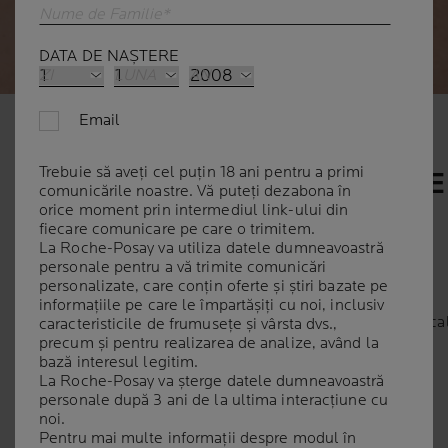
Nume de Familie*
DATA DE NAȘTERE
ZI
LUNA
AN
Email
PRURIT: CAUZE, SOLUTII SI
Trebuie să aveți cel puțin 18 ani pentru a primi
CE SE ASCUNDE IN SPATELE
comunicările noastre. Vă puteți dezabona în
orice moment prin intermediul link-ului din
MANCARIMILOR DE PIELE
fiecare comunicare pe care o trimitem.
La Roche-Posay va utiliza datele dumneavoastră
personale pentru a vă trimite comunicări
personalizate, care conțin oferte și știri bazate pe
| 16 septembrie 2025
informațiile pe care le împartășiți cu noi, inclusiv
Senzația de
mâncărime intensă a pielii
, denumită medica
caracteristicile de frumusețe și vârsta dvs.,
precum și pentru realizarea de analize, având la
prurit
, mâncărime a mâinilor, umflarea bruscă a feței și
bază interesul legitim.
mâncărimea nasului sunt toate simptome neplăcute care
La Roche-Posay va șterge datele dumneavoastră
pot afecta semnificativ starea noastră de bine și confortul
personale după 3 ani de la ultima interacțiune cu
general. Deși mâncărimea recurentă a feței sau a gâtului
noi.
Pentru mai multe informații despre modul în
rareori reprezintă un pericol pentru sănătate, este ușor de