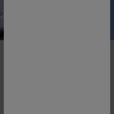
BRAND RECOMANDAT
DE 100,000 DE
DERMATOLOGI
DIN LUME*
CONTACTAȚI-NE
ABONEAZĂ-TE LA NEWSLETTER
TERMENI DE UTILIARE A WEBSITE-ULUI
POLITICĂ DE CONFIDENȚIALITATE
HARTA
ȚĂRI ȘI REGIUNI
SETĂRI COOKIE-URI
FUNDAȚIA LA ROCHE-POSAY
REGULAMENTE
TERMENI ȘI CONDIȚII PRIVIND CONȚINUTUL GENERAT DE
UTILIZATOR - UGC PENTRU SOCIAL MEDIA
TERMENI ȘI CONDIȚII PENTRU EVALUĂRI ȘI RECENZII