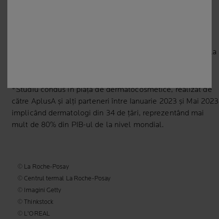
L’Oréal Romania SRL: București, Sector 4, Calea Șerban
Vodă, nr. 206 – 218, Clădirea U Center 2, etaj 3,
[email protected]
La Roche-Posay Laboratoire Dermatologique CAI 86270 La
Roche-Posay France
*Studiu condus în piața de dermatocosmetice, realizat de
către AplusA și alți parteneri între Ianuarie 2023 și Mai 2023
implicând dermatologi din 34 de țări, reprezentând mai
mult de 80% din PIB-ul de la nivel mondial.
© La Roche-Posay
© Centrul termal La Roche-Posay
© Imagini Getty
© Thinkstock
© L'OREAL