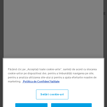
MÂNCĂRIMEA PIELII ȘI DERMATITA ATOPICĂ – ESTE
MOTIV DE ÎNGRIJORARE?
SOLUȚII PENTRU MÂNCĂRIMEA PIELII – PRURIT
MÂNCĂRIME PE FAȚĂ – LA CE SĂ FIM ATENȚI?
Făcând clic pe „Acceptați toate cookie-urile”, sunteți de acord cu stocarea
CE ÎNSEAMNĂ CÂND NE MÂNÂNCĂ NASUL?
cookie-urilor pe dispozitivul dvs. pentru a îmbunătăți navigarea pe site,
pentru a analiza utilizarea site-ului și pentru a ajuta eforturile noastre de
marketing.
Politica de Confiden?ialitate
Setări cookie-uri