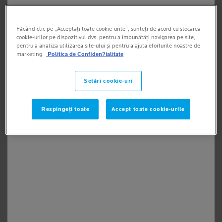
ÎNGRIJIREA TATUAJELOR PE TERMEN LUNG
Făcând clic pe „Acceptați toate cookie-urile”, sunteți de acord cu stocarea
cookie-urilor pe dispozitivul dvs. pentru a îmbunătăți navigarea pe site,
pentru a analiza utilizarea site-ului și pentru a ajuta eforturile noastre de
marketing.
Politica de Confiden?ialitate
CUM ÎȚI PROTEJEZI TATUAJUL DE EFECTELE
NOCIVE ALE SOARELUI?
Setări cookie-uri
CONCLUZIE
Respingeți toate
Accept toate cookie-urile
CE SE ÎNTÂMPLĂ CU PIELEA
ÎN TIMPUL PROCESULUI DE
TATUARE?