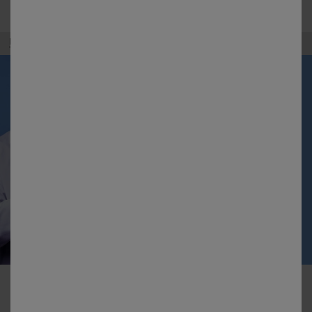
Home
Ghid complet pentru îngrijirea tatuajelor
BRAND RECOMANDAT
DE 100,000 DE
DERMATOLOGI
DIN LUME*
CONTACTAȚI-NE
ABONEAZĂ-TE LA NEWSLETTER