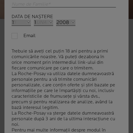
Nume de Familie*
DATA DE NAȘTERE
ZI
LUNA
AN
GHID COMPLET PENTRU
Email
ÎNGRIJIREA TATUAJELOR
Trebuie să aveți cel puțin 18 ani pentru a primi
comunicările noastre. Vă puteți dezabona în
orice moment prin intermediul link-ului din
| 15 aprilie 2025
fiecare comunicare pe care o trimitem.
Acest articol este scris de dr. Cristalia Rusu
La Roche-Posay va utiliza datele dumneavoastră
personale pentru a vă trimite comunicări
personalizate, care conțin oferte și știri bazate pe
Tatuajele reprezintă mult mai mult decât simple
informațiile pe care le împartășiți cu noi, inclusiv
caracteristicile de frumusețe și vârsta dvs.,
desene sau simboluri; ele sunt povești scrise pe piele,
precum și pentru realizarea de analize, având la
amintiri sau expresii de identitate personală. Cu toate
bază interesul legitim.
acestea, procesul de tatuare implică modificări
La Roche-Posay va șterge datele dumneavoastră
semnificative ale pielii, iar
îngrijirea adecvată a unui
personale după 3 ani de la ultima interacțiune cu
noi.
tatuaj
este esențială pentru a-i păstra frumusețea și
Pentru mai multe informații despre modul în
claritatea designului pe termen lung.