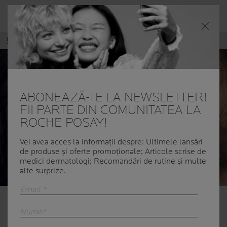
Meniul
Home
Puterea atingerii
ABONEAZĂ-TE LA NEWSLETTER!
FII PARTE DIN COMUNITATEA LA
ROCHE POSAY!
Vei avea acces la informații despre: Ultimele lansări
de produse și oferte promoționale; Articole scrise de
medici dermatologi; Recomandări de rutine și multe
alte surprize.
Email *
Nume*
PUTEREA VINDECĂTOARE