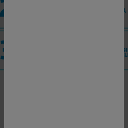
Terapia prin atingere (și protocoalele noastre)
acționează prin trei moduri complementare și
interdependente:
« DE LA PIELE LA PIELE »
Acțiunea biologică și
microbiologică a ingredientelor asupra pielii pentru
beneficii direct vizibile.