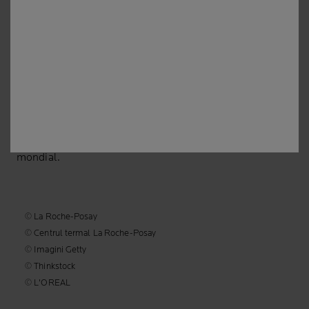
[email protected]
La Roche-Posay Laboratoire Dermatologique CAI 86270
La Roche-Posay France
*Studiu condus în piața de dermatocosmetice, realizat
de către AplusA și alți parteneri între Ianuarie 2023 și
Mai 2023, implicând dermatologi din 34 de țări,
reprezentând mai mult de 80% din PIB-ul de la nivel
mondial.
© La Roche-Posay
© Centrul termal La Roche-Posay
© Imagini Getty
© Thinkstock
© L'OREAL