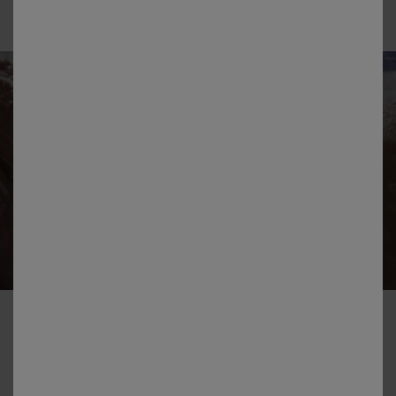
ATINGEREA TA
ȘI NEUROȘTIINȚA
În calitate de activiști în domeniul sănătății, o parte din misiunea