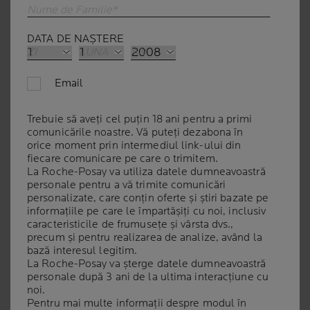
A ATINGERII
Nume de Familie*
Dacă atingerea ta ar putea face o diferență?
DATA DE NAȘTERE
ZI
LUNA
AN
Email
ȘTIAȚI CĂ?
Trebuie să aveți cel puțin 18 ani pentru a primi
comunicările noastre. Vă puteți dezabona în
orice moment prin intermediul link-ului din
DIN PACIENȚII AFLAȚI SUB
fiecare comunicare pe care o trimitem.
TRATAMENT ONCOLOGIC
La Roche-Posay va utiliza datele dumneavoastră
RESIMT LA NIVELUL PIELII
personale pentru a vă trimite comunicări
personalizate, care conțin oferte și știri bazate pe
EFECTE SECUNDARE
informațiile pe care le împartășiți cu noi, inclusiv
ADVERSE**
caracteristicile de frumusețe și vârsta dvs.,
precum și pentru realizarea de analize, având la
bază interesul legitim.
"Efectele secundare asupra
La Roche-Posay va șterge datele dumneavoastră
pielii sunt atât de severe la
personale după 3 ani de la ultima interacțiune cu
noi.
unele persoane
încât pot
Pentru mai multe informații despre modul în